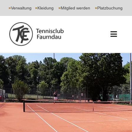
Skip
to
»
Verwaltung
|
»
Kleidung
|
»
Mitglied werden
|
»
Platzbuchung
content
Toggl
Navig
START
CLUB
SPORT
JUGEND
EVENTS