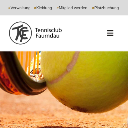
Skip
to
»
Verwaltung
|
»
Kleidung
|
»
Mitglied werden
|
»
Platzbuchung
content
Toggl
Navig
START
CLUB
SPORT
JUGEND
EVENTS