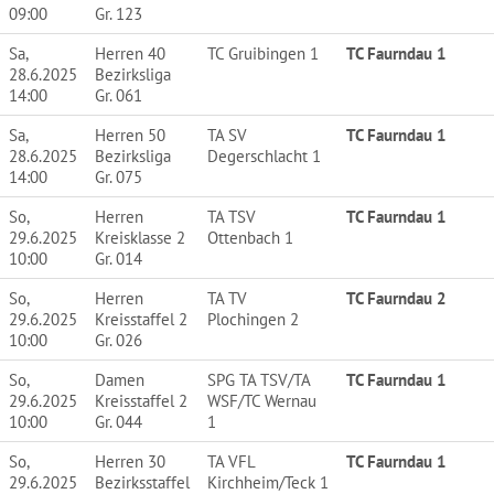
09:00
Gr. 123
Sa,
Herren 40
TC Gruibingen 1
TC Faurndau 1
28.6.2025
Bezirksliga
14:00
Gr. 061
Sa,
Herren 50
TA SV
TC Faurndau 1
28.6.2025
Bezirksliga
Degerschlacht 1
14:00
Gr. 075
So,
Herren
TA TSV
TC Faurndau 1
29.6.2025
Kreisklasse 2
Ottenbach 1
10:00
Gr. 014
So,
Herren
TA TV
TC Faurndau 2
29.6.2025
Kreisstaffel 2
Plochingen 2
10:00
Gr. 026
So,
Damen
SPG TA TSV/TA
TC Faurndau 1
29.6.2025
Kreisstaffel 2
WSF/TC Wernau
10:00
Gr. 044
1
So,
Herren 30
TA VFL
TC Faurndau 1
29.6.2025
Bezirksstaffel
Kirchheim/Teck 1