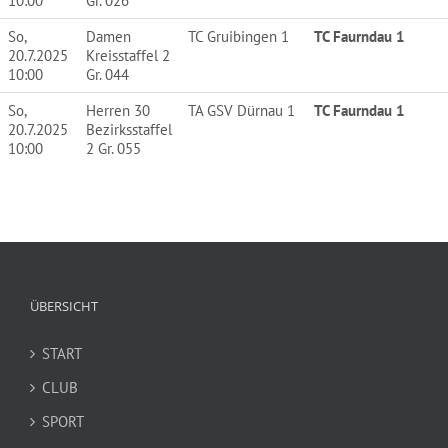
10:00
Gr. 026
So,
Damen
TC Gruibingen 1
TC Faurndau 1
20.7.2025
Kreisstaffel 2
10:00
Gr. 044
So,
Herren 30
TA GSV Dürnau 1
TC Faurndau 1
20.7.2025
Bezirksstaffel
10:00
2 Gr. 055
ÜBERSICHT
START
CLUB
SPORT