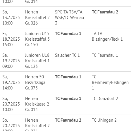
10:00
Gr. 014
So,
Herren
SPG TA TSV/TA
TC Faurndau 2
13.7.2025
Kreisstaffel 2
WSF/TC Wernau
10:00
Gr. 026
3
Fr,
Junioren U15
TC Faurndau 1
TA TV
18.7.2025
Kreisstaffel 3
Bissingen/Teck 1
15:00
Gr. 150
Sa,
Junioren U18
Salacher TC 1
TC Faurndau 1
19.7.2025
Kreisstaffel 1
09:00
Gr. 123
Sa,
Herren 50
TC Faurndau 1
TC
19.7.2025
Bezirksliga
Berkheim/Esslingen
14:00
Gr. 075
1
So,
Herren
TC Faurndau 1
TC Donzdorf 2
20.7.2025
Kreisklasse 2
10:00
Gr. 014
So,
Herren
TC Faurndau 2
TC Uhingen 2
20.7.2025
Kreisstaffel 2