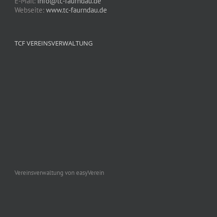
E-Mail:
info@tc-faurndau.de
Webseite:
www.tc-faurndau.de
TCF VEREINSVERWALTUNG
Vereinsverwaltung von easyVerein