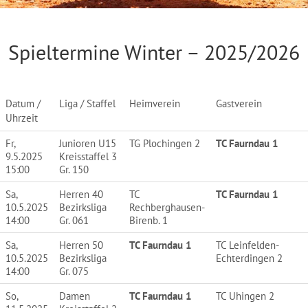
NEWS
Spieltermine Winter – 2025/2026
Datum /
Liga / Staffel
Heimverein
Gastverein
Uhrzeit
Fr,
Junioren U15
TG Plochingen 2
TC Faurndau 1
9.5.2025
Kreisstaffel 3
15:00
Gr. 150
Sa,
Herren 40
TC
TC Faurndau 1
10.5.2025
Bezirksliga
Rechberghausen-
14:00
Gr. 061
Birenb. 1
Sa,
Herren 50
TC Faurndau 1
TC Leinfelden-
10.5.2025
Bezirksliga
Echterdingen 2
14:00
Gr. 075
So,
Damen
TC Faurndau 1
TC Uhingen 2