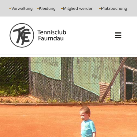
Skip
to
»
Verwaltung
|
»
Kleidung
|
»
Mitglied werden
|
»
Platzbuchung
content
Toggl
Navig
START
CLUB
SPORT
JUGEND
EVENTS