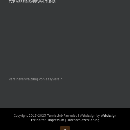
TCF VEREINSVERWALTUNG
Vereinsverwaltung von easyVerein
Copyright 2015-2023 Tennisclub Faurndau | Webdesign by
Webdesign
Freihalter
|
Impressum
|
Datenschutzerklärung