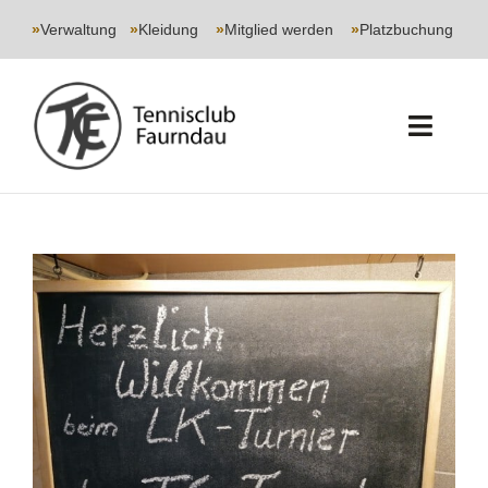
Skip
to
»
Verwaltung
|
»
Kleidung
|
»
Mitglied werden
|
»
Platzbuchung
content
Toggl
Navig
START
CLUB
SPORT
JUGEND
EVENTS