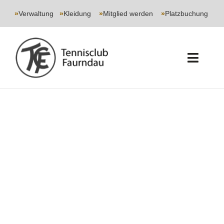
Skip
to
»
Verwaltung
|
»
Kleidung
|
»
Mitglied werden
|
»
Platzbuchung
content
Toggl
Navig
START
CLUB
SPORT
JUGEND
EVENTS