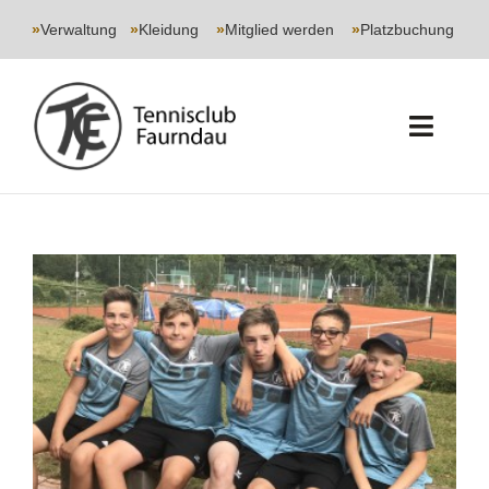
Skip
to
»
Verwaltung
|
»
Kleidung
|
»
Mitglied werden
|
»
Platzbuchung
content
Toggl
Navig
START
CLUB
SPORT
JUGEND
EVENTS