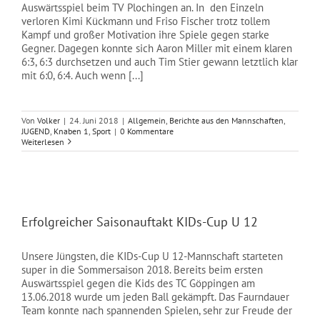
Auswärtsspiel beim TV Plochingen an. In den Einzeln
verloren Kimi Kückmann und Friso Fischer trotz tollem
Kampf und großer Motivation ihre Spiele gegen starke
Gegner. Dagegen konnte sich Aaron Miller mit einem klaren
6:3, 6:3 durchsetzen und auch Tim Stier gewann letztlich klar
mit 6:0, 6:4. Auch wenn [...]
Von
Volker
|
24. Juni 2018
|
Allgemein
,
Berichte aus den Mannschaften
,
JUGEND
,
Knaben 1
,
Sport
|
0 Kommentare
Weiterlesen
Erfolgreicher Saisonauftakt KIDs-Cup U 12
Unsere Jüngsten, die KIDs-Cup U 12-Mannschaft starteten
super in die Sommersaison 2018. Bereits beim ersten
Auswärtsspiel gegen die Kids des TC Göppingen am
13.06.2018 wurde um jeden Ball gekämpft. Das Faurndauer
Team konnte nach spannenden Spielen, sehr zur Freude der