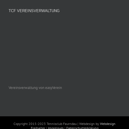
TCF VEREINSVERWALTUNG
Vereinsverwaltung von easyVerein
Copyright 2015-2023 Tennisclub Faurndau | Webdesign by
Webdesign
Freihalter
|
Impressum
|
Datenschutzerklärung