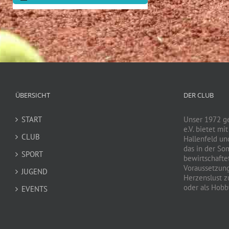
ÜBERSICHT
DER CLUB
START
Unser 1972 g
e.V. bietet mi
CLUB
Hallenfeld un
das in der So
SPORT
bewirtschaftet
Voraussetzun
JUGEND
Herzenslust zu
oder als Hobby
EVENTS