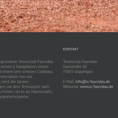
KONTAKT
egründeter Tennisclub Faurndau
Tennisclub Faurndau
t seinen 6 Sandplätzen, einem
Opelstraße 60
d einem sehr schönen Clubhaus,
73035 Göppingen
mmersaison von uns
 wird, die besten
E-Mail:
info@tc-faurndau.de
gen, um dem Tennissport nach
Webseite:
www.tc-faurndau.de
 frönen, sei es als Mannschafts-
spielerin/spieler.