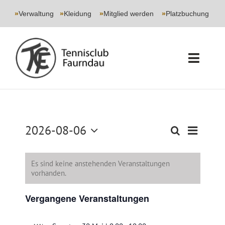
Skip
to
»
Verwaltung
|
»
Kleidung
|
»
Mitglied werden
|
»
Platzbuchung
content
Toggl
Navig
START
CLUB
2026-08-06
Veransta
Suche
Veranstaltun
Monat
Ansichte
Datum
Suche
SPORT
Navigati
wählen.
und
Es sind keine anstehenden Veranstaltungen
vorhanden.
Ansichten,
JUGEND
Navigation
Vergangene Veranstaltungen
EVENTS