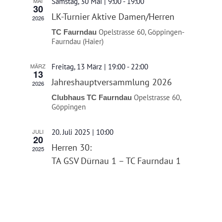
MAI
Samstag, 30 Mai | 9:00
-
19:00
30
NEWS
LK-Turnier Aktive Damen/Herren
2026
Opelstrasse 60, Göppingen-
TC Faurndau
Faurndau (Haier)
MÄRZ
Freitag, 13 März | 19:00
-
22:00
13
Jahreshauptversammlung 2026
2026
Opelstrasse 60,
Clubhaus TC Faurndau
Göppingen
JULI
20. Juli 2025 | 10:00
20
Herren 30:
2025
TA GSV Dürnau 1 – TC Faurndau 1