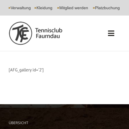
Skip
to
»
Verwaltung
|
»
Kleidung
|
»
Mitglied werden
|
»
Platzbuchung
content
Toggl
Navig
START
[AFG_gallery id=’2′]
CLUB
SPORT
JUGEND
EVENTS
ÜBERSICHT