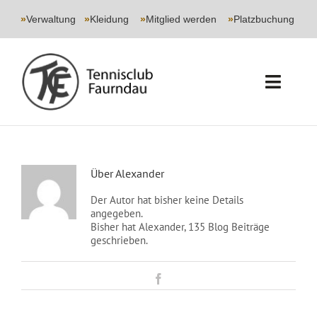
Skip
to
»
Verwaltung
|
»
Kleidung
|
»
Mitglied werden
|
»
Platzbuchung
content
Toggl
Navig
START
CLUB
Über
Alexander
Der Autor hat bisher keine Details
SPORT
angegeben.
Bisher hat Alexander, 135 Blog Beiträge
geschrieben.
JUGEND
Facebook
EVENTS