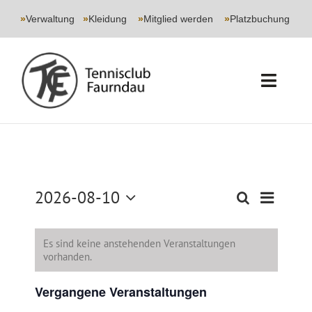
Skip
to
»
Verwaltung
|
»
Kleidung
|
»
Mitglied werden
|
»
Platzbuchung
content
Toggl
Navig
START
CLUB
2026-08-10
Veransta
Suche
Veranstaltun
Monat
SPORT
Ansichte
Datum
Suche
Navigati
wählen.
und
Es sind keine anstehenden Veranstaltungen
JUGEND
vorhanden.
Ansichten,
Navigation
EVENTS
Vergangene Veranstaltungen