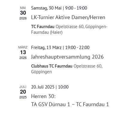
NEWS
MAI
Samstag, 30 Mai | 9:00
-
19:00
30
LK-Turnier Aktive Damen/Herren
2026
TC Faurndau
Opelstrasse 60, Göppingen-
Faurndau (Haier)
MÄRZ
Freitag, 13 März | 19:00
-
22:00
13
Jahreshauptversammlung 2026
2026
Clubhaus TC Faurndau
Opelstrasse 60,
Göppingen
JULI
20. Juli 2025 | 10:00
20
Herren 30:
2025
TA GSV Dürnau 1 – TC Faurndau 1