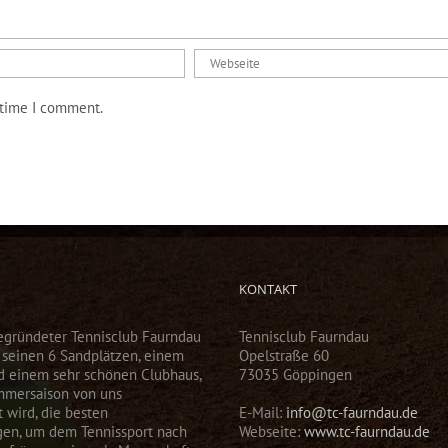
 time I comment.
KONTAKT
egründeter Tennisclub Faurndau
Tennisclub Faurndau
t seinen 6 Sandplätzen, einem
Opelstraße 60
d einem sehr schönen Clubhaus,
73035 Göppingen
mmersaison von uns
 wird, die besten
E-Mail:
info@tc-faurndau.de
gen, um dem Tennissport nach
Webseite:
www.tc-faurndau.de