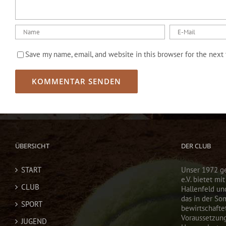
Save my name, email, and website in this browser for the next
ÜBERSICHT
DER CLUB
START
Unser 1972 g
e.V. bietet mi
CLUB
Hallenfeld un
das in der So
SPORT
bewirtschaftet
Voraussetzun
JUGEND