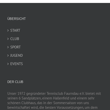
ÜBERSICHT
START
CLUB
SPORT
JUGEND
EVENTS
DER CLUB
Unser 1972 gegründeter Tennisclub Faurndau e.V. bietet mit
seinen 6 Sandplätzen, einem Hallenfeld und einem sehr
schönen Clubhaus, das in der Sommersaison von uns
bewirtschaftet wird, die besten Voraussetzungen, um dem