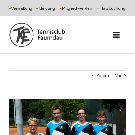
Skip
to
»
Verwaltung
|
»
Kleidung
|
»
Mitglied werden
|
»
Platzbuchung
content
Toggl
Navig
START
CLUB
Zurück
Vor
SPORT
Zeige
JUGEND
grösseres
Bild
EVENTS