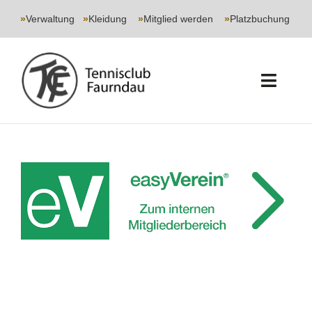
Skip
to
»
Verwaltung
|
»
Kleidung
|
»
Mitglied werden
|
»
Platzbuchung
content
Toggl
Navig
START
CLUB
SPORT
JUGEND
EVENTS