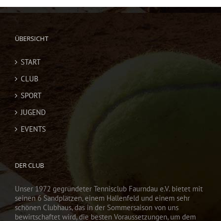
ÜBERSICHT
START
CLUB
SPORT
JUGEND
EVENTS
DER CLUB
Unser 1972 gegründeter Tennisclub Faurndau e.V. bietet mit
seinen 6 Sandplätzen, einem Hallenfeld und einem sehr
schönen Clubhaus, das in der Sommersaison von uns
bewirtschaftet wird, die besten Voraussetzungen, um dem