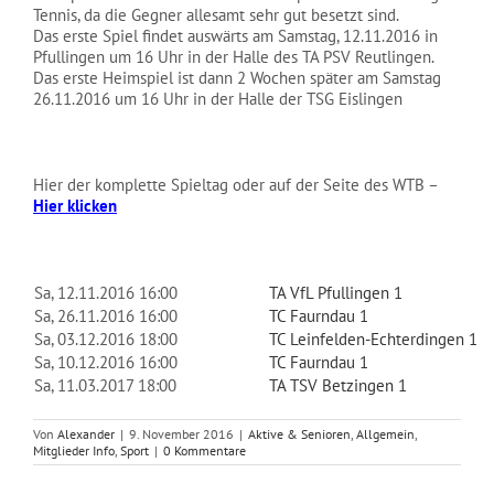
Tennis, da die Gegner allesamt sehr gut besetzt sind.
NEWS
Das erste Spiel findet auswärts am Samstag, 12.11.2016 in
Pfullingen um 16 Uhr in der Halle des TA PSV Reutlingen.
Das erste Heimspiel ist dann 2 Wochen später am Samstag
26.11.2016 um 16 Uhr in der Halle der TSG Eislingen
Hier der komplette Spieltag oder auf der Seite des WTB –
Hier klicken
Sa, 12.11.2016 16:00
TA VfL Pfullingen 1
Sa, 26.11.2016 16:00
TC Faurndau 1
Sa, 03.12.2016 18:00
TC Leinfelden-Echterdingen 1
Sa, 10.12.2016 16:00
TC Faurndau 1
Sa, 11.03.2017 18:00
TA TSV Betzingen 1
Von
Alexander
|
9. November 2016
|
Aktive & Senioren
,
Allgemein
,
Mitglieder Info
,
Sport
|
0 Kommentare