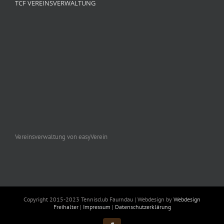
TCF VEREINSVERWALTUNG
Vereinsverwaltung von easyVerein
Copyright 2015-2023 Tennisclub Faurndau | Webdesign by
Webdesign
Freihalter
|
Impressum
|
Datenschutzerklärung