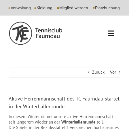
Skip
to
»
Verwaltung
|
»
Kleidung
|
»
Mitglied werden
|
»
Platzbuchung
content
Toggl
Navig
START
CLUB
Zurück
Vor
SPORT
Aktive Herrenmannschaft des TC Faurndau startet
JUGEND
in der Winterhallenrunde
In diesem Winter nimmt unsere aktive Herrenmannschaft
EVENTS
seit längerem wieder an der
Winterhallenrunde
teil.
Die Spiele in der Bezirksstaffel 1 versprechen hochklassiges