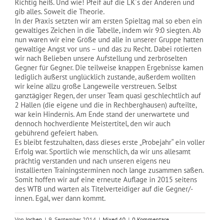
Richtig heiß. Und wie! Pfeif auf die LK´s der Anderen und
gib alles. Soweit die Theorie.
In der Praxis setzten wir am ersten Spieltag mal so eben ein
gewaltiges Zeichen in die Tabelle, indem wir 9:0 siegten. Ab
nun waren wir eine Größe und alle in unserer Gruppe hatten
gewaltige Angst vor uns – und das zu Recht. Dabei rotierten
wir nach Belieben unsere Aufstellung und zerbröselten
Gegner für Gegner. Die teilweise knappen Ergebnisse kamen
lediglich äußerst unglücklich zustande, außerdem wollten
wir keine allzu große Langeweile verstreuen. Selbst
ganztägiger Regen, der unser Team quasi geschlechtlich auf
2 Hallen (die eigene und die in Rechberghausen) aufteilte,
war kein Hindernis. Am Ende stand der unerwartete und
dennoch hochverdiente Meistertitel, den wir auch
gebührend gefeiert haben.
Es bleibt festzuhalten, dass dieses erste „Probejahr“ ein voller
Erfolg war. Sportlich wie menschlich, da wir uns allesamt
prächtig verstanden und nach unseren eigens neu
installierten Trainingsterminen noch lange zusammen saßen.
Somit hoffen wir auf eine erneute Auflage in 2015 seitens
des WTB und warten als Titelverteidiger auf die Gegner/-
innen. Egal, wer dann kommt.
Von
Jochen
|
9. September 2014
|
Mixed 40
|
0 Kommentare