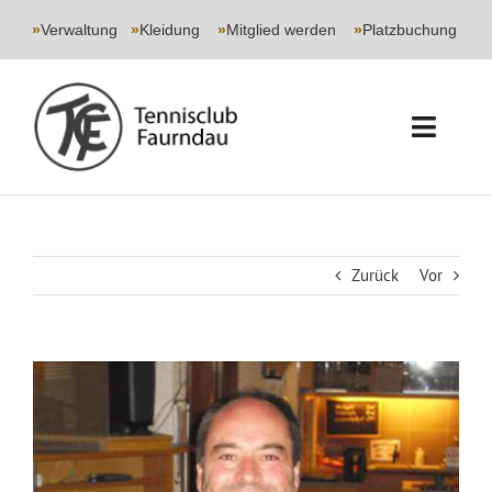
Skip
to
»
Verwaltung
|
»
Kleidung
|
»
Mitglied werden
|
»
Platzbuchung
content
Toggl
Navig
START
CLUB
Zurück
Vor
SPORT
Zeige
JUGEND
grösseres
Bild
EVENTS