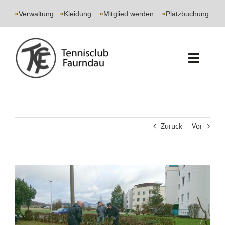
Skip
to
»
Verwaltung
|
»
Kleidung
|
»
Mitglied werden
|
»
Platzbuchung
content
Toggl
Navig
START
CLUB
Zurück
Vor
SPORT
Zeige
JUGEND
grösseres
Bild
EVENTS