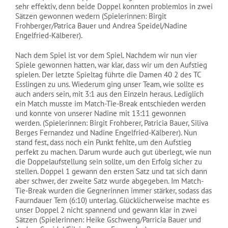
sehr effektiv, denn beide Doppel konnten problemlos in zwei
Sätzen gewonnen wedern (Spielerinnen: Birgit
Frohberger/Patrica Bauer und Andrea Speidel/Nadine
Engelfried-Kälberer).
Nach dem Spiel ist vor dem Spiel. Nachdem wir nun vier
Spiele gewonnen hatten, war klar, dass wir um den Aufstieg
spielen. Der letzte Spieltag führte die Damen 40 2 des TC
Esslingen zu uns. Wiederum ging unser Team, wie sollte es
auch anders sein, mit 3:1 aus den Einzeln heraus. Lediglich
ein Match musste im Match-Tie-Break entschieden werden
und konnte von unserer Nadine mit 13:11 gewonnen
werden. (Spielerinnen: Birgit Frohberer, Patricia Bauer, Siliva
Berges Fernandez und Nadine Engelfried-Kälberer). Nun
stand fest, dass noch ein Punkt fehlte, um den Aufstieg
perfekt zu machen. Darum wurde auch gut überlegt, wie nun
die Doppelaufstellung sein sollte, um den Erfolg sicher zu
stellen. Doppel 1 gewann den ersten Satz und tat sich dann
aber schwer, der zweite Satz wurde abgegeben. Im Match-
Tie-Break wurden die Gegnerinnen immer stärker, sodass das
Faurndauer Tem (6:10) unterlag. Glücklicherweise machte es
unser Doppel 2 nicht spannend und gewann klar in zwei
Sätzen (Spielerinnen: Heike Gschweng/Parricia Bauer und