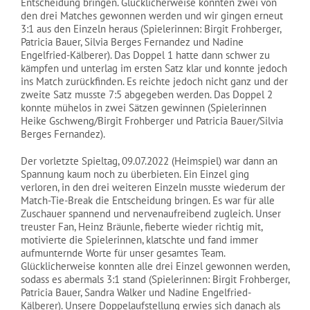
Entscheidung bringen. Glücklicherweise konnten zwei von
den drei Matches gewonnen werden und wir gingen erneut
3:1 aus den Einzeln heraus (Spielerinnen: Birgit Frohberger,
Patricia Bauer, Silvia Berges Fernandez und Nadine
Engelfried-Kälberer). Das Doppel 1 hatte dann schwer zu
kämpfen und unterlag im ersten Satz klar und konnte jedoch
ins Match zurückfinden. Es reichte jedoch nicht ganz und der
zweite Satz musste 7:5 abgegeben werden. Das Doppel 2
konnte mühelos in zwei Sätzen gewinnen (Spielerinnen
Heike Gschweng/Birgit Frohberger und Patricia Bauer/Silvia
Berges Fernandez).
Der vorletzte Spieltag, 09.07.2022 (Heimspiel) war dann an
Spannung kaum noch zu überbieten. Ein Einzel ging
verloren, in den drei weiteren Einzeln musste wiederum der
Match-Tie-Break die Entscheidung bringen. Es war für alle
Zuschauer spannend und nervenaufreibend zugleich. Unser
treuster Fan, Heinz Bräunle, fieberte wieder richtig mit,
motivierte die Spielerinnen, klatschte und fand immer
aufmunternde Worte für unser gesamtes Team.
Glücklicherweise konnten alle drei Einzel gewonnen werden,
sodass es abermals 3:1 stand (Spielerinnen: Birgit Frohberger,
Patricia Bauer, Sandra Walker und Nadine Engelfried-
Kälberer). Unsere Doppelaufstellung erwies sich danach als