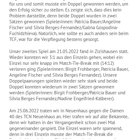
für uns und somit musste ein Doppel gewonnen werden, um
den Erfolg sicher zu stellen. Es zeigte sich, dass dies kein
Problem darstellte, denn beide Doppel wurden in zwei
Sätzen gewonnen (Spielerinnen: Patricia Bauer/Angeline
Fischer und Silvia Berges-Fernandez/Galina Gospodina-
Fuchidzhieva). Natürlich, wie sollte es auch anders sein beim
TCF, war für die Verpflegung bestens gesorgt.
Unser zweites Spiel am 21.05.2022 fand in Zizishausen statt.
Wieder konnten wir 3:1 aus den Einzeln gehen, wobei ein
Einzel nur sehr knapp im Match-Tie-Break mit (14:12)
verloren ging (Spielerinnen: Birgit Frohberger, Patricia Bauer,
Angeline Fischer und Silvia Berges Fernandez). Unsere
Doppelpaarungen spielten wieder sehr stark und beide
Doppel konnten wiederum in zwei Sätzen gewonnen
werden (Spielerinnen: Birgit Frohberger/Patricia Bauer und
Silvia Berges Fernandez/Nadine Engelfried-Kälberer).
Am 25.06.2022 traten wir in Neuenhaus gegen die Damen
40 des TCN Neuenhaus an. Hier trafen wir auf alte Bekannte,
denn wir hatten in der Vergangenheit schon zwei Mal
gegeneinander gespielt. Die Einzel waren sehr spannend,
denn in drei Einzeln musste der Match-Tie-Break die