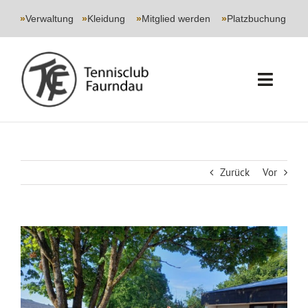
Skip
to
»
Verwaltung
|
»
Kleidung
|
»
Mitglied werden
|
»
Platzbuchung
content
Toggl
Navig
START
CLUB
Zurück
Vor
SPORT
Zeige
JUGEND
grösseres
Bild
EVENTS