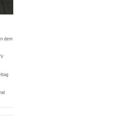
ten dem
TV
eltag
mal