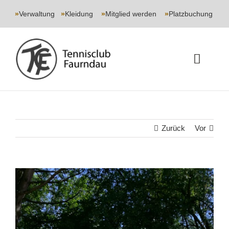
Skip
to
»
Verwaltung
|
»
Kleidung
|
»
Mitglied werden
|
»
Platzbuchung
content
Toggle
Naviga
START
CLUB
Zurück
Vor
SPORT
Zeige
JUGEND
grösseres
Bild
EVENTS