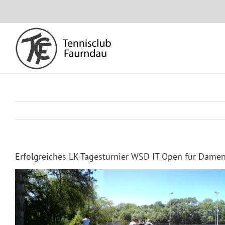
Skip
to
content
Erfolgreiches LK-Tagesturnier WSD IT Open für Dame