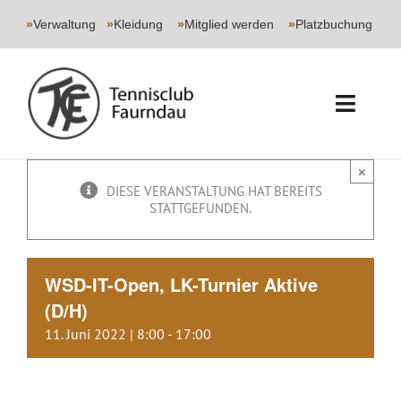
Skip
to
»
Verwaltung
|
»
Kleidung
|
»
Mitglied werden
|
»
Platzbuchung
content
Toggl
Navig
START
×
DIESE VERANSTALTUNG HAT BEREITS
STATTGEFUNDEN.
CLUB
SPORT
WSD-IT-Open, LK-Turnier Aktive
(D/H)
JUGEND
11. Juni 2022 | 8:00
-
17:00
EVENTS