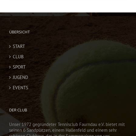
ÜBERSICHT
START
CLUB
SPORT
JUGEND
EVENTS
DER CLUB
Unser 1972 gegründeter Tennisclub Faurndau e.V. bietet mit
seinen 6 Sandplätzen, einem Hallenfeld und einem sehr
schönen Clubhaus, das in der Sommersaison von uns