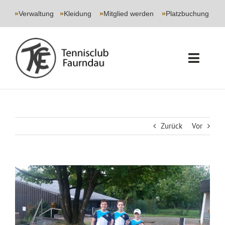
Skip
to
»
Verwaltung
|
»
Kleidung
|
»
Mitglied werden
|
»
Platzbuchung
content
Toggl
Navig
START
CLUB
Zurück
Vor
SPORT
Zeige
JUGEND
grösseres
Bild
EVENTS