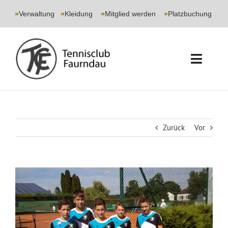
Skip
to
»
Verwaltung
|
»
Kleidung
|
»
Mitglied werden
|
»
Platzbuchung
content
Toggl
Navig
START
CLUB
Zurück
Vor
SPORT
Zeige
JUGEND
grösseres
Bild
EVENTS