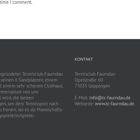
 time I comment.
KONTAKT
egründeter Tennisclub Faurndau
Tennisclub Faurndau
t seinen 6 Sandplätzen, einem
Opelstraße 60
d einem sehr schönen Clubhaus,
73035 Göppingen
mmersaison von uns
 wird, die besten
E-Mail:
info@tc-faurndau.de
gen, um dem Tennissport nach
Webseite:
www.tc-faurndau.de
 frönen, sei es als Mannschafts-
spielerin/spieler.