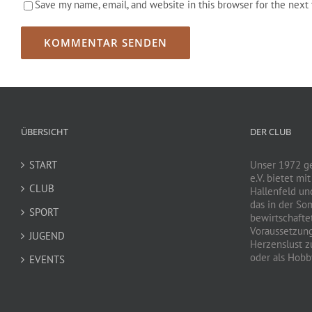
Save my name, email, and website in this browser for the next
ÜBERSICHT
DER CLUB
START
Unser 1972 g
e.V. bietet mi
CLUB
Hallenfeld un
das in der So
SPORT
bewirtschaftet
Voraussetzun
JUGEND
Herzenslust zu
oder als Hobby
EVENTS