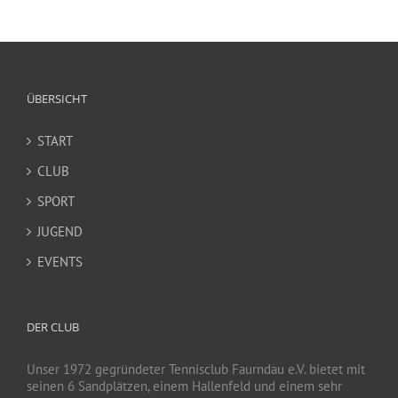
ÜBERSICHT
START
CLUB
SPORT
JUGEND
EVENTS
DER CLUB
Unser 1972 gegründeter Tennisclub Faurndau e.V. bietet mit
seinen 6 Sandplätzen, einem Hallenfeld und einem sehr