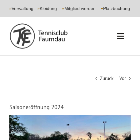
Skip
to
»
Verwaltung
|
»
Kleidung
|
»
Mitglied werden
|
»
Platzbuchung
content
Toggl
Navig
START
CLUB
Zurück
Vor
SPORT
Saisoneröffnung 2024
JUGEND
EVENTS