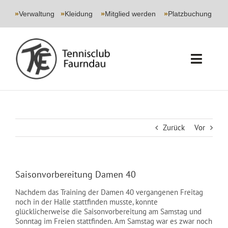
Skip
to
»
Verwaltung
|
»
Kleidung
|
»
Mitglied werden
|
»
Platzbuchung
content
Toggl
Navig
START
CLUB
Zurück
Vor
SPORT
Saisonvorbereitung Damen 40
JUGEND
Nachdem das Training der Damen 40 vergangenen Freitag
noch in der Halle stattfinden musste, konnte
EVENTS
glücklicherweise die Saisonvorbereitung am Samstag und
Sonntag im Freien stattfinden. Am Samstag war es zwar noch