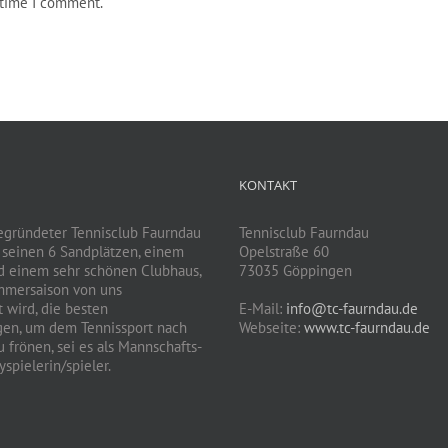
 time I comment.
KONTAKT
egründeter Tennisclub Faurndau
Tennisclub Faurndau
t seinen 6 Sandplätzen, einem
Opelstraße 60
d einem sehr schönen Clubhaus,
73035 Göppingen
mmersaison von uns
 wird, die besten
E-Mail:
info@tc-faurndau.de
gen, um dem Tennissport nach
Webseite:
www.tc-faurndau.de
 frönen, sei es als Mannschafts-
spielerin/spieler.