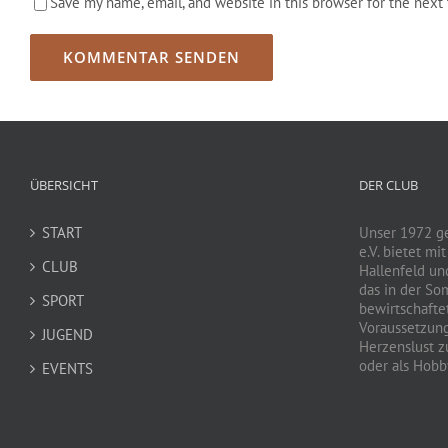
Save my name, email, and website in this browser for the next
ÜBERSICHT
DER CLUB
START
Unser 1972 g
e.V. bietet mi
CLUB
Hallenfeld un
das in der So
SPORT
bewirtschaftet
Voraussetzun
JUGEND
Herzenslust zu
oder als Hobby
EVENTS