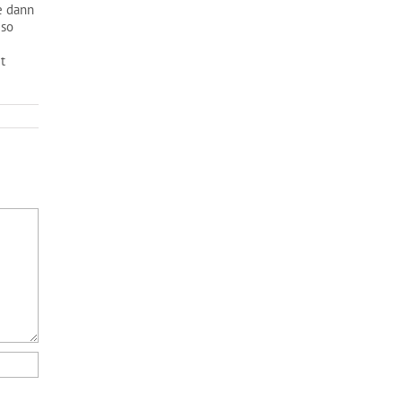
e dann
 so
t