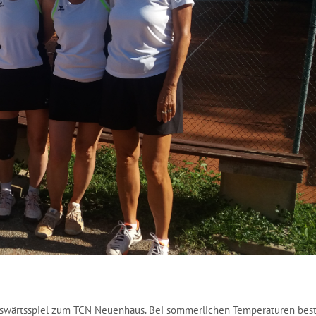
uswärtsspiel zum TCN Neuenhaus. Bei sommerlichen Temperaturen best