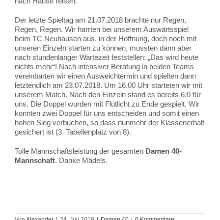
NEWS
nach Hause reisen.
Der letzte Spieltag am 21.07.2018 brachte nur Regen,
Regen, Regen. Wir harrten bei unserem Auswärtsspiel
beim TC Neuhausen aus, in der Hoffnung, doch noch mit
unseren Einzeln starten zu können, mussten dann aber
nach stundenlanger Wartezeit feststellen: „Das wird heute
nichts mehr“! Nach intensiver Beratung in beiden Teams
vereinbarten wir einen Ausweichtermin und spielten dann
letztendlich am 23.07.2018. Um 16.00 Uhr starteten wir mit
unserem Match. Nach den Einzeln stand es bereits 6:0 für
uns. Die Doppel wurden mit Flutlicht zu Ende gespielt. Wir
konnten zwei Doppel für uns entscheiden und somit einen
hohen Sieg verbuchen, so dass nunmehr der Klassenerhalt
gesichert ist (3. Tabellenplatz von 8).
Tolle Mannschaftsleistung der gesamten
Damen 40-
Mannschaft
. Danke Mädels.
Von
Alexander
|
24. Juli 2018
|
Damen 40
|
0 Kommentare