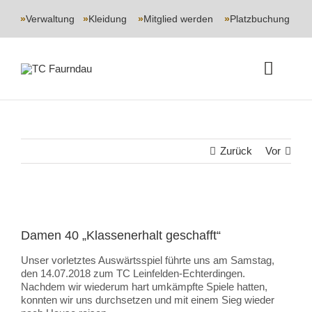
Skip
to
»
Verwaltung
|
»
Kleidung
|
»
Mitglied werden
|
»
Platzbuchung
content
Toggle
Naviga
START
Zurück
Vor
CLUB
SPORT
Zeige
grösseres
Damen 40 „Klassenerhalt geschafft“
JUGEND
Bild
Unser vorletztes Auswärtsspiel führte uns am Samstag,
den 14.07.2018 zum TC Leinfelden-Echterdingen.
EVENTS
Nachdem wir wiederum hart umkämpfte Spiele hatten,
konnten wir uns durchsetzen und mit einem Sieg wieder