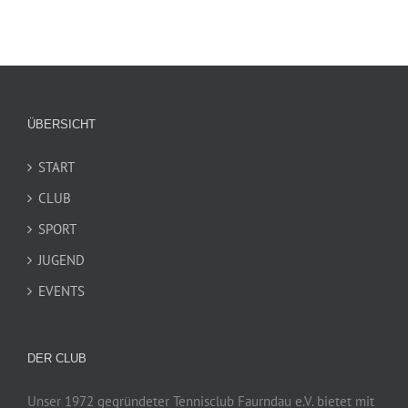
ÜBERSICHT
START
CLUB
SPORT
JUGEND
EVENTS
DER CLUB
Unser 1972 gegründeter Tennisclub Faurndau e.V. bietet mit