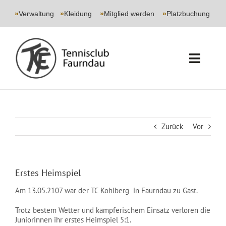
Skip
to
»
Verwaltung
|
»
Kleidung
|
»
Mitglied werden
|
»
Platzbuchung
content
Toggl
Navig
START
CLUB
Zurück
Vor
SPORT
Erstes Heimspiel
JUGEND
Am 13.05.2107 war der TC Kohlberg in Faurndau zu Gast.
EVENTS
Trotz bestem Wetter und kämpferischem Einsatz verloren die
Juniorinnen ihr erstes Heimspiel 5:1.