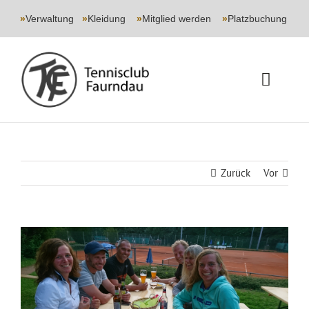
Skip
to
»
Verwaltung
|
»
Kleidung
|
»
Mitglied werden
|
»
Platzbuchung
content
Toggle
Naviga
START
CLUB
Zurück
Vor
SPORT
Zeige
JUGEND
grösseres
Bild
EVENTS