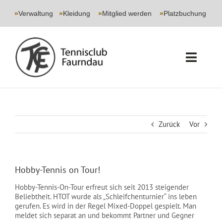
Skip
to
»
Verwaltung
|
»
Kleidung
|
»
Mitglied werden
|
»
Platzbuchung
content
Toggl
Navig
START
CLUB
Zurück
Vor
SPORT
Hobby-Tennis on Tour!
JUGEND
Hobby-Tennis-On-Tour erfreut sich seit 2013 steigender
Beliebtheit. HTOT wurde als „Schleifchenturnier“ ins leben
EVENTS
gerufen. Es wird in der Regel Mixed-Doppel gespielt. Man
meldet sich separat an und bekommt Partner und Gegner