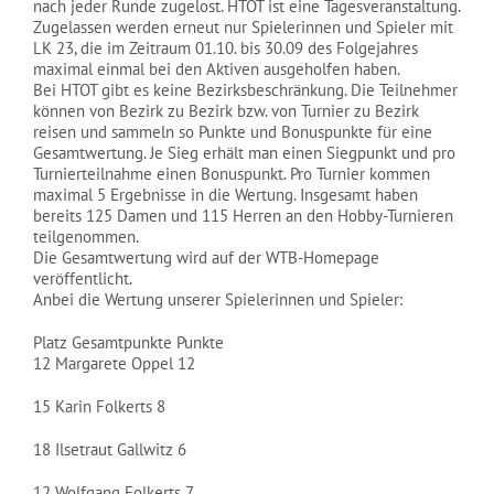
nach jeder Runde zugelost. HTOT ist eine Tagesveranstaltung.
NEWS
Zugelassen werden erneut nur Spielerinnen und Spieler mit
LK 23, die im Zeitraum 01.10. bis 30.09 des Folgejahres
maximal einmal bei den Aktiven ausgeholfen haben.
Bei HTOT gibt es keine Bezirksbeschränkung. Die Teilnehmer
können von Bezirk zu Bezirk bzw. von Turnier zu Bezirk
reisen und sammeln so Punkte und Bonuspunkte für eine
Gesamtwertung. Je Sieg erhält man einen Siegpunkt und pro
Turnierteilnahme einen Bonuspunkt. Pro Turnier kommen
maximal 5 Ergebnisse in die Wertung. Insgesamt haben
bereits 125 Damen und 115 Herren an den Hobby-Turnieren
teilgenommen.
Die Gesamtwertung wird auf der WTB-Homepage
veröffentlicht.
Anbei die Wertung unserer Spielerinnen und Spieler:
Platz Gesamtpunkte Punkte
12 Margarete Oppel 12
15 Karin Folkerts 8
18 Ilsetraut Gallwitz 6
12 Wolfgang Folkerts 7