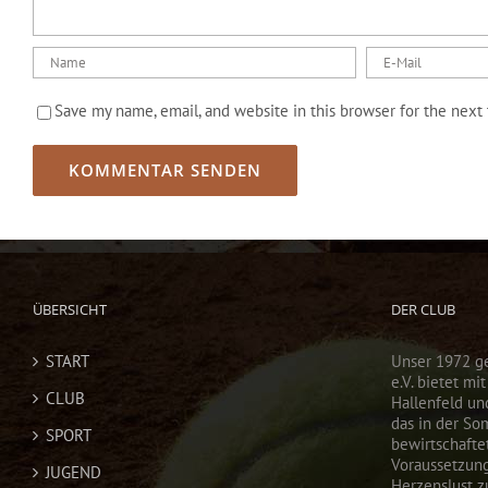
Save my name, email, and website in this browser for the next
ÜBERSICHT
DER CLUB
START
Unser 1972 g
e.V. bietet mi
CLUB
Hallenfeld un
das in der So
SPORT
bewirtschaftet
Voraussetzun
JUGEND
Herzenslust zu