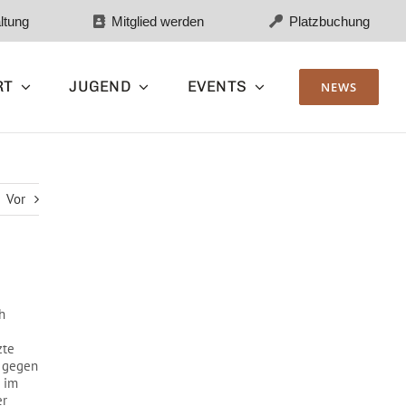
ltung
Mitglied werden
Platzbuchung
RT
JUGEND
EVENTS
NEWS
Vor
h
zte
k gegen
h im
er