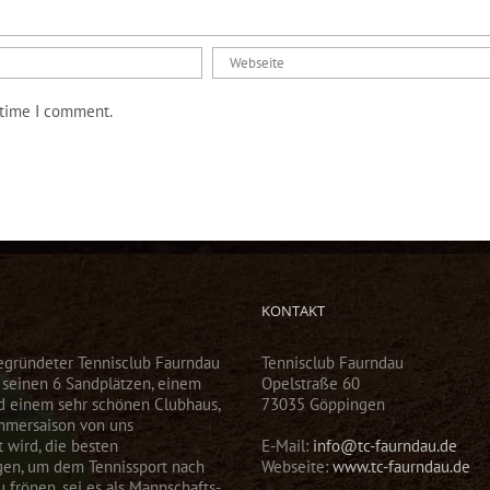
 time I comment.
KONTAKT
egründeter Tennisclub Faurndau
Tennisclub Faurndau
t seinen 6 Sandplätzen, einem
Opelstraße 60
d einem sehr schönen Clubhaus,
73035 Göppingen
mmersaison von uns
 wird, die besten
E-Mail:
info@tc-faurndau.de
gen, um dem Tennissport nach
Webseite:
www.tc-faurndau.de
 frönen, sei es als Mannschafts-