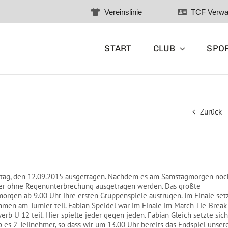
Vereinslinie
TCF Verwa
START
CLUB
SPO
Zurück
stag, den 12.09.2015 ausgetragen. Nachdem es am Samstagmorgen noc
ter ohne Regenunterbrechung ausgetragen werden. Das größte
morgen ab 9.00 Uhr ihre ersten Gruppenspiele austrugen. Im Finale set
hmen am Turnier teil. Fabian Speidel war im Finale im Match-Tie-Brea
rb U 12 teil. Hier spielte jeder gegen jeden. Fabian Gleich setzte sic
b es 2 Teilnehmer, so dass wir um 13.00 Uhr bereits das Endspiel unser