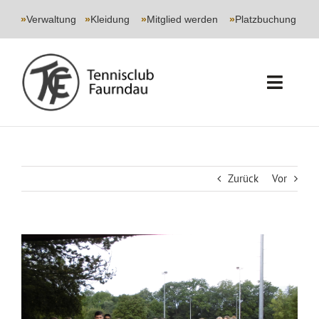
Skip
to
»
Verwaltung
|
»
Kleidung
|
»
Mitglied werden
|
»
Platzbuchung
content
Toggl
Navig
START
CLUB
Zurück
Vor
SPORT
Zeige
JUGEND
grösseres
Bild
EVENTS