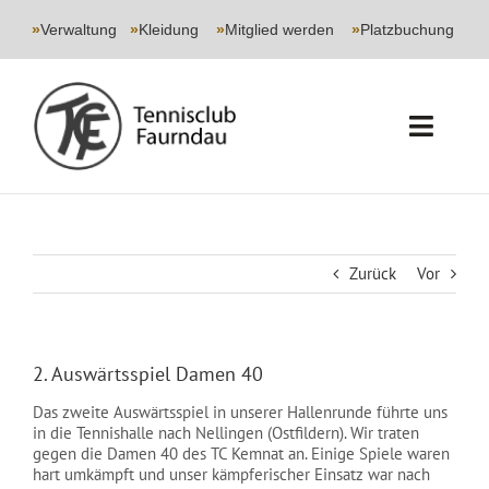
Skip
to
»
Verwaltung
|
»
Kleidung
|
»
Mitglied werden
|
»
Platzbuchung
content
Toggl
Navig
START
CLUB
Zurück
Vor
SPORT
2. Auswärtsspiel Damen 40
JUGEND
Das zweite Auswärtsspiel in unserer Hallenrunde führte uns
in die Tennishalle nach Nellingen (Ostfildern). Wir traten
EVENTS
gegen die Damen 40 des TC Kemnat an. Einige Spiele waren
hart umkämpft und unser kämpferischer Einsatz war nach