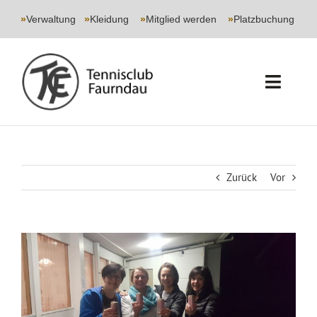
Skip
to
»
Verwaltung
|
»
Kleidung
|
»
Mitglied werden
|
»
Platzbuchung
content
Toggl
Navig
START
CLUB
Zurück
Vor
SPORT
Zeige
JUGEND
grösseres
Bild
EVENTS