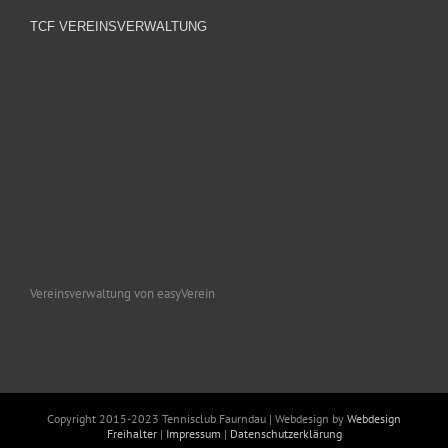
TCF VEREINSVERWALTUNG
Vereinsverwaltung von easyVerein
Copyright 2015-2023 Tennisclub Faurndau | Webdesign by
Webdesign
Freihalter
|
Impressum
|
Datenschutzerklärung