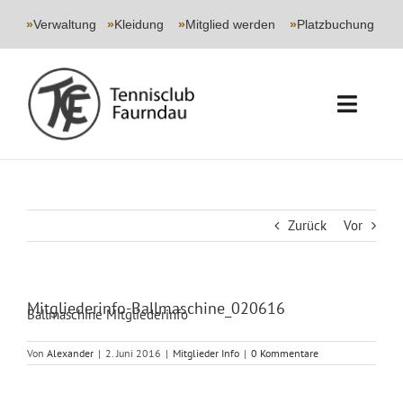
Skip
to
»
Verwaltung
|
»
Kleidung
|
»
Mitglied werden
|
»
Platzbuchung
content
Toggl
Navig
START
CLUB
Zurück
Vor
SPORT
Mitgliederinfo-Ballmaschine_020616
Ballmaschine Mitgliederinfo
JUGEND
Von
Alexander
|
2. Juni 2016
|
Mitglieder Info
|
0 Kommentare
EVENTS