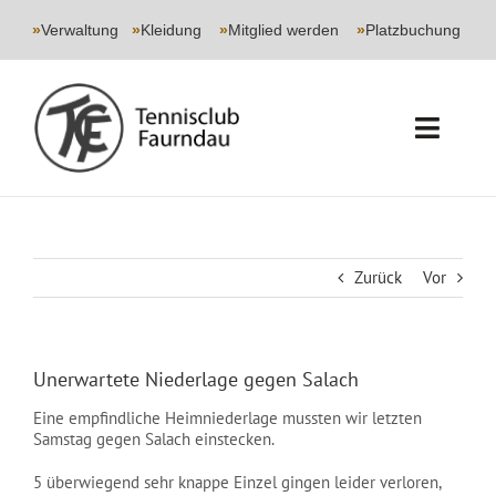
Skip
to
»
Verwaltung
|
»
Kleidung
|
»
Mitglied werden
|
»
Platzbuchung
content
Toggl
Navig
START
CLUB
Zurück
Vor
SPORT
Unerwartete Niederlage gegen Salach
JUGEND
Eine empfindliche Heimniederlage mussten wir letzten
Samstag gegen Salach einstecken.
EVENTS
5 überwiegend sehr knappe Einzel gingen leider verloren,